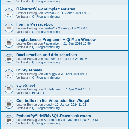
Verfasst in
Qt Programmierung
QAbstractView reimplementieren
Letzter Beitrag von
Sterzal
«
29. Oktober 2024 09:02
Verfasst in
Qt Programmierung
Font in MessageBox
Letzter Beitrag von
beeble2
«
25. August 2024 00:16
Verfasst in
Qt Programmierung
langlaufendes Programm + Qt Main Window
Letzter Beitrag von
Pacemaker
«
21. Juni 2024 15:58
Verfasst in
Qt Programmierung
Datei erstellen und drin schreiben
Letzter Beitrag von
nik20099
«
12. Juni 2024 15:03
Verfasst in
Qt Programmierung
Qt Stylesheets
Letzter Beitrag von
kitebuggy
«
20. April 2024 09:50
Verfasst in
Qt Programmierung
styleSheet
Letzter Beitrag von
Schleifchen
«
17. April 2024 16:11
Verfasst in
Einfach Qt
ComboBox in ItemView oder ItemWidget
Letzter Beitrag von
qtued
«
19. Januar 2024 11:01
Verfasst in
Qt Programmierung
Python/PySide6/MySQL-Datenbank extern
Letzter Beitrag von
Schleifchen
«
5. November 2023 10:13
Verfasst in
Qt Programmierung