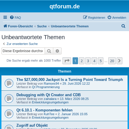
qtforum.de
FAQ
Registrieren
Anmelden
S
Foren-Übersicht
Suche
Unbeantwortete Themen
u
Unbeantwortete Themen
c
Zur erweiterten Suche
h
Suche
Erweiterte Suche
e
Seite
1
von
20
1
2
3
4
5
20
Nä
Die Suche ergab mehr als 1000 Treffer
…
Themen
The $27,000,000 Jackpot Is a Turning Point Toward Triumph
Letzter Beitrag von
Ramses94
«
29. Juni 2026 12:22
Verfasst in
Qt Programmierung
Debugging with Qt Creator and CDB
Letzter Beitrag von
zainalara
«
13. März 2026 08:25
Verfasst in
Entwicklungsumgebungen
Qt 6.10.1 - Komponenten fehlen
Letzter Beitrag von
KuhTee
«
2. Januar 2026 15:05
Verfasst in
Entwicklungsumgebungen
Zugriff auf Objekt