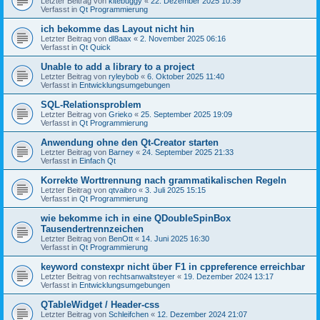
Letzter Beitrag von
kitebuggy
«
22. Dezember 2025 10:39
Verfasst in
Qt Programmierung
ich bekomme das Layout nicht hin
Letzter Beitrag von
dl8aax
«
2. November 2025 06:16
Verfasst in
Qt Quick
Unable to add a library to a project
Letzter Beitrag von
ryleybob
«
6. Oktober 2025 11:40
Verfasst in
Entwicklungsumgebungen
SQL-Relationsproblem
Letzter Beitrag von
Grieko
«
25. September 2025 19:09
Verfasst in
Qt Programmierung
Anwendung ohne den Qt-Creator starten
Letzter Beitrag von
Barney
«
24. September 2025 21:33
Verfasst in
Einfach Qt
Korrekte Worttrennung nach grammatikalischen Regeln
Letzter Beitrag von
qtvaibro
«
3. Juli 2025 15:15
Verfasst in
Qt Programmierung
wie bekomme ich in eine QDoubleSpinBox
Tausendertrennzeichen
Letzter Beitrag von
BenOtt
«
14. Juni 2025 16:30
Verfasst in
Qt Programmierung
keyword constexpr nicht über F1 in cppreference erreichbar
Letzter Beitrag von
rechtsanwaltsteyer
«
19. Dezember 2024 13:17
Verfasst in
Entwicklungsumgebungen
QTableWidget / Header-css
Letzter Beitrag von
Schleifchen
«
12. Dezember 2024 21:07