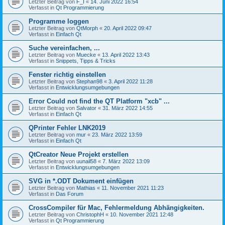
Letzter Beitrag von
F_I
«
14. Juni 2022 16:54
Verfasst in
Qt Programmierung
Programme loggen
Letzter Beitrag von
QtMorph
«
20. April 2022 09:47
Verfasst in
Einfach Qt
Suche vereinfachen, ...
Letzter Beitrag von
Muecke
«
13. April 2022 13:43
Verfasst in
Snippets, Tipps & Tricks
Fenster richtig einstellen
Letzter Beitrag von
Stephan98
«
3. April 2022 11:28
Verfasst in
Entwicklungsumgebungen
Error Could not find the QT Platform "xcb" ...
Letzter Beitrag von
Salvator
«
31. März 2022 14:55
Verfasst in
Einfach Qt
QPrinter Fehler LNK2019
Letzter Beitrag von
mur
«
23. März 2022 13:59
Verfasst in
Einfach Qt
QtCreator Neue Projekt erstellen
Letzter Beitrag von
uunail58
«
7. März 2022 13:09
Verfasst in
Entwicklungsumgebungen
SVG in *.ODT Dokument einfügen
Letzter Beitrag von
Mathias
«
11. November 2021 11:23
Verfasst in
Das Forum
CrossCompiler für Mac, Fehlermeldung Abhängigkeiten.
Letzter Beitrag von
ChristophH
«
10. November 2021 12:48
Verfasst in
Qt Programmierung