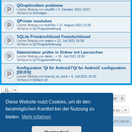
QGraphicsItem probleme
Letzter Beitrag von
stud99
«
5. Oktober 2021 19:57
Verfasst in
Sonstiges
QPrinter resolution
Letzter Beitrag von
KuhTee
«
27. August 2021 12:05
Verfasst in
Qt Programmierung
SQLite Primärschlüssel Fremdschlüssel
Letzter Beitrag von
wapro
«
21. Juli 2021 16:58
Verfasst in
Qt Programmierung
Dateiexistenz prüfen in Ordner mit Leerzeichen
Letzter Beitrag von
dieter_
«
15. Juli 2021 18:50
Verfasst in
Qt Programmierung
Konfiguration 'Qt für Android'/'Qt for Android' configuration
[DE/EN]
Letzter Beitrag von
marcel_at_work
«
6. Juli 2021 20:32
Verfasst in
Einfach Qt
Seite
1
von
20
1
2
3
4
5
20
Nä
Die Suche ergab mehr als 1000 Treffer
…
Diese Website nutzt Cookies, um dir den
bestmöglichen Komfort bei der Nutzung zu
Gehe zu
bieten.
Mehr erfahren
Foren-Übersicht
Alle Zeiten sind
UTC+02:00
Powered by
phpBB
® Forum Software © phpBB Limited