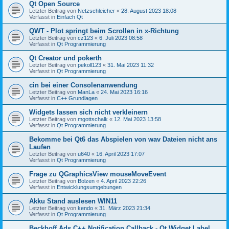
Qt Open Source
Letzter Beitrag von
Netzschleicher
«
28. August 2023 18:08
Verfasst in
Einfach Qt
QWT - Plot springt beim Scrollen in x-Richtung
Letzter Beitrag von
cz123
«
6. Juli 2023 08:58
Verfasst in
Qt Programmierung
Qt Creator und pokerth
Letzter Beitrag von
pekoll123
«
31. Mai 2023 11:32
Verfasst in
Qt Programmierung
cin bei einer Consolenanwendung
Letzter Beitrag von
ManLa
«
24. Mai 2023 16:16
Verfasst in
C++ Grundlagen
Widgets lassen sich nicht verkleinern
Letzter Beitrag von
mgottschalk
«
12. Mai 2023 13:58
Verfasst in
Qt Programmierung
Bekomme bei Qt6 das Abspielen von wav Dateien nicht ans
Laufen
Letzter Beitrag von
u640
«
16. April 2023 17:07
Verfasst in
Qt Programmierung
Frage zu QGraphicsView mouseMoveEvent
Letzter Beitrag von
Bolzen
«
4. April 2023 22:26
Verfasst in
Entwicklungsumgebungen
Akku Stand auslesen WIN11
Letzter Beitrag von
kendo
«
31. März 2023 21:34
Verfasst in
Qt Programmierung
Beckhoff Ads C++ Notification Callback - Qt Widget Label