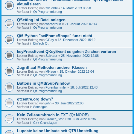
aktualisieren
Letzter Beitrag von
zwuebbl
«
14. März 2023 06:50
Verfasst in
Qt Programmierung
QSetting ini Datei anlegen
Letzter Beitrag von
warhero68
«
21. Januar 2023 07:14
Verfasst in
Qt Programmierung
Qt6 Python "setFrameShape" funzt nicht
Letzter Beitrag von
GiJay
«
13. Dezember 2022 15:12
Verfasst in
Einfach Qt
keyPressEvent QKeyEvent es gehen Zeichen verloren
Letzter Beitrag von
Salvator
«
25. November 2022 12:08
Verfasst in
Qt Programmierung
Zugriff auf Methoden anderer Klassen
Letzter Beitrag von
MHage
«
15. Oktober 2022 13:04
Verfasst in
Qt Programmierung
Buttons in QMdiSubWindow
Letzter Beitrag von
Forenbummler
«
18. Juli 2022 12:48
Verfasst in
Qt Programmierung
qtcentre.org down?
Letzter Beitrag von
john
«
30. Juni 2022 22:06
Verfasst in
Sonstiges
Kein Zeilenumbruch in TXT (Qt NOOB)
Letzter Beitrag von
Grauer_Star
«
30. Juni 2022 10:36
Verfasst in
C++ Grundlagen
Lupdate keine Umlaute seit QT5 Umstellung