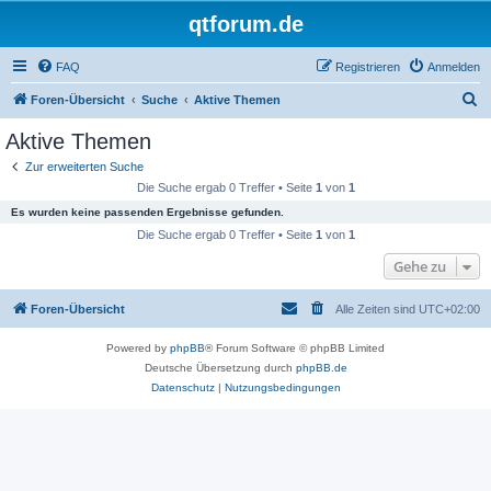
qtforum.de
FAQ
Registrieren
Anmelden
S
Foren-Übersicht
Suche
Aktive Themen
u
Aktive Themen
c
Zur erweiterten Suche
h
Die Suche ergab 0 Treffer • Seite
1
von
1
e
Es wurden keine passenden Ergebnisse gefunden.
Die Suche ergab 0 Treffer • Seite
1
von
1
Gehe zu
Foren-Übersicht
Alle Zeiten sind
UTC+02:00
Powered by
phpBB
® Forum Software © phpBB Limited
Deutsche Übersetzung durch
phpBB.de
Datenschutz
|
Nutzungsbedingungen