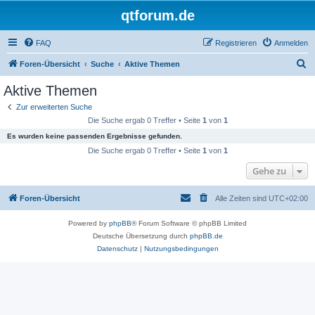
qtforum.de
FAQ
Registrieren
Anmelden
S
Foren-Übersicht
Suche
Aktive Themen
u
Aktive Themen
c
Zur erweiterten Suche
h
Die Suche ergab 0 Treffer • Seite
1
von
1
e
Es wurden keine passenden Ergebnisse gefunden.
Die Suche ergab 0 Treffer • Seite
1
von
1
Gehe zu
Foren-Übersicht
Alle Zeiten sind
UTC+02:00
Powered by
phpBB
® Forum Software © phpBB Limited
Deutsche Übersetzung durch
phpBB.de
Datenschutz
|
Nutzungsbedingungen