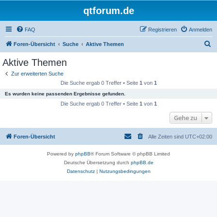
qtforum.de
FAQ
Registrieren
Anmelden
S
Foren-Übersicht
Suche
Aktive Themen
u
Aktive Themen
c
Zur erweiterten Suche
h
Die Suche ergab 0 Treffer • Seite
1
von
1
e
Es wurden keine passenden Ergebnisse gefunden.
Die Suche ergab 0 Treffer • Seite
1
von
1
Gehe zu
Foren-Übersicht
Alle Zeiten sind
UTC+02:00
Powered by
phpBB
® Forum Software © phpBB Limited
Deutsche Übersetzung durch
phpBB.de
Datenschutz
|
Nutzungsbedingungen