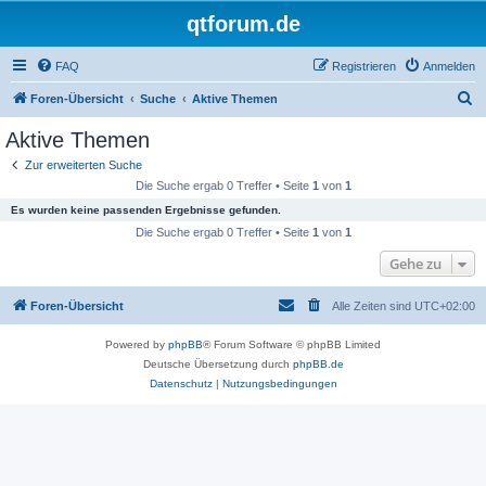
qtforum.de
FAQ
Registrieren
Anmelden
S
Foren-Übersicht
Suche
Aktive Themen
u
Aktive Themen
c
Zur erweiterten Suche
h
Die Suche ergab 0 Treffer • Seite
1
von
1
e
Es wurden keine passenden Ergebnisse gefunden.
Die Suche ergab 0 Treffer • Seite
1
von
1
Gehe zu
Foren-Übersicht
Alle Zeiten sind
UTC+02:00
Powered by
phpBB
® Forum Software © phpBB Limited
Deutsche Übersetzung durch
phpBB.de
Datenschutz
|
Nutzungsbedingungen