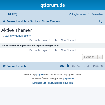
qtforum.de
FAQ
Registrieren
Anmelden
S
Foren-Übersicht
Suche
Aktive Themen
u
Aktive Themen
c
Zur erweiterten Suche
h
Die Suche ergab 0 Treffer • Seite
1
von
1
e
Es wurden keine passenden Ergebnisse gefunden.
Die Suche ergab 0 Treffer • Seite
1
von
1
Gehe zu
Foren-Übersicht
Alle Zeiten sind
UTC+02:00
Powered by
phpBB
® Forum Software © phpBB Limited
Deutsche Übersetzung durch
phpBB.de
Datenschutz
|
Nutzungsbedingungen