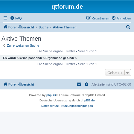
qtforum.de
FAQ
Registrieren
Anmelden
S
Foren-Übersicht
Suche
Aktive Themen
u
Aktive Themen
c
Zur erweiterten Suche
h
Die Suche ergab 0 Treffer • Seite
1
von
1
e
Es wurden keine passenden Ergebnisse gefunden.
Die Suche ergab 0 Treffer • Seite
1
von
1
Gehe zu
Foren-Übersicht
Alle Zeiten sind
UTC+02:00
Powered by
phpBB
® Forum Software © phpBB Limited
Deutsche Übersetzung durch
phpBB.de
Datenschutz
|
Nutzungsbedingungen