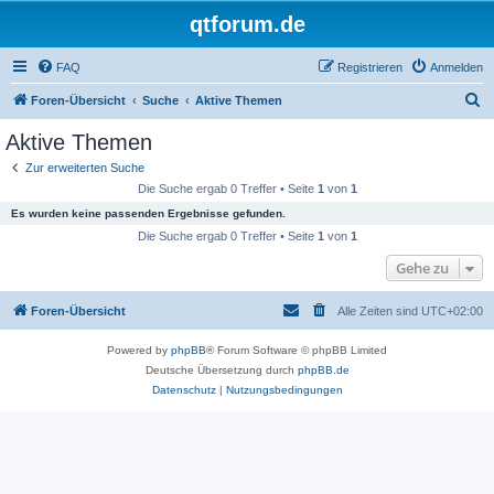
qtforum.de
FAQ
Registrieren
Anmelden
S
Foren-Übersicht
Suche
Aktive Themen
u
Aktive Themen
c
Zur erweiterten Suche
h
Die Suche ergab 0 Treffer • Seite
1
von
1
e
Es wurden keine passenden Ergebnisse gefunden.
Die Suche ergab 0 Treffer • Seite
1
von
1
Gehe zu
Foren-Übersicht
Alle Zeiten sind
UTC+02:00
Powered by
phpBB
® Forum Software © phpBB Limited
Deutsche Übersetzung durch
phpBB.de
Datenschutz
|
Nutzungsbedingungen