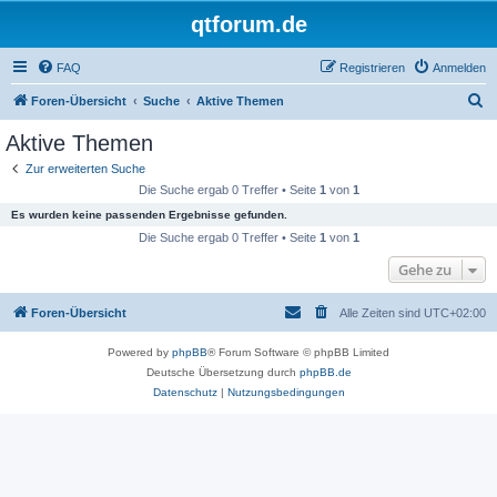
qtforum.de
FAQ
Registrieren
Anmelden
S
Foren-Übersicht
Suche
Aktive Themen
u
Aktive Themen
c
Zur erweiterten Suche
h
Die Suche ergab 0 Treffer • Seite
1
von
1
e
Es wurden keine passenden Ergebnisse gefunden.
Die Suche ergab 0 Treffer • Seite
1
von
1
Gehe zu
Foren-Übersicht
Alle Zeiten sind
UTC+02:00
Powered by
phpBB
® Forum Software © phpBB Limited
Deutsche Übersetzung durch
phpBB.de
Datenschutz
|
Nutzungsbedingungen