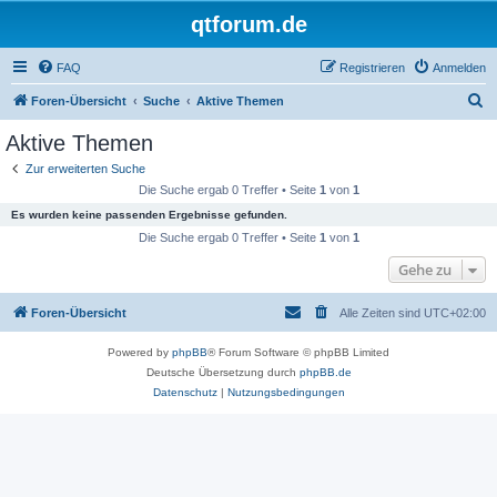
qtforum.de
FAQ
Registrieren
Anmelden
S
Foren-Übersicht
Suche
Aktive Themen
u
Aktive Themen
c
Zur erweiterten Suche
h
Die Suche ergab 0 Treffer • Seite
1
von
1
e
Es wurden keine passenden Ergebnisse gefunden.
Die Suche ergab 0 Treffer • Seite
1
von
1
Gehe zu
Foren-Übersicht
Alle Zeiten sind
UTC+02:00
Powered by
phpBB
® Forum Software © phpBB Limited
Deutsche Übersetzung durch
phpBB.de
Datenschutz
|
Nutzungsbedingungen