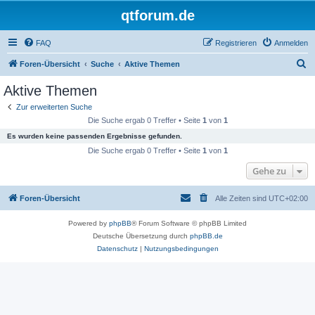
qtforum.de
FAQ
Registrieren
Anmelden
S
Foren-Übersicht
Suche
Aktive Themen
u
Aktive Themen
c
Zur erweiterten Suche
h
Die Suche ergab 0 Treffer • Seite
1
von
1
e
Es wurden keine passenden Ergebnisse gefunden.
Die Suche ergab 0 Treffer • Seite
1
von
1
Gehe zu
Foren-Übersicht
Alle Zeiten sind
UTC+02:00
Powered by
phpBB
® Forum Software © phpBB Limited
Deutsche Übersetzung durch
phpBB.de
Datenschutz
|
Nutzungsbedingungen