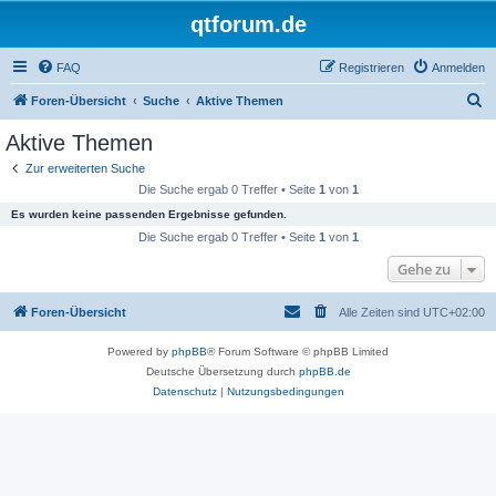
qtforum.de
FAQ
Registrieren
Anmelden
S
Foren-Übersicht
Suche
Aktive Themen
u
Aktive Themen
c
Zur erweiterten Suche
h
Die Suche ergab 0 Treffer • Seite
1
von
1
e
Es wurden keine passenden Ergebnisse gefunden.
Die Suche ergab 0 Treffer • Seite
1
von
1
Gehe zu
Foren-Übersicht
Alle Zeiten sind
UTC+02:00
Powered by
phpBB
® Forum Software © phpBB Limited
Deutsche Übersetzung durch
phpBB.de
Datenschutz
|
Nutzungsbedingungen