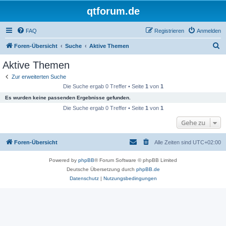
qtforum.de
FAQ
Registrieren
Anmelden
S
Foren-Übersicht
Suche
Aktive Themen
u
Aktive Themen
c
Zur erweiterten Suche
h
Die Suche ergab 0 Treffer • Seite
1
von
1
e
Es wurden keine passenden Ergebnisse gefunden.
Die Suche ergab 0 Treffer • Seite
1
von
1
Gehe zu
Foren-Übersicht
Alle Zeiten sind
UTC+02:00
Powered by
phpBB
® Forum Software © phpBB Limited
Deutsche Übersetzung durch
phpBB.de
Datenschutz
|
Nutzungsbedingungen