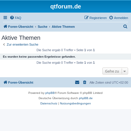
qtforum.de
FAQ
Registrieren
Anmelden
S
Foren-Übersicht
Suche
Aktive Themen
u
Aktive Themen
c
Zur erweiterten Suche
h
Die Suche ergab 0 Treffer • Seite
1
von
1
e
Es wurden keine passenden Ergebnisse gefunden.
Die Suche ergab 0 Treffer • Seite
1
von
1
Gehe zu
Foren-Übersicht
Alle Zeiten sind
UTC+02:00
Powered by
phpBB
® Forum Software © phpBB Limited
Deutsche Übersetzung durch
phpBB.de
Datenschutz
|
Nutzungsbedingungen