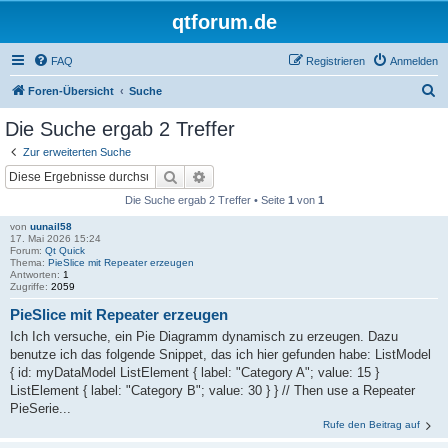
qtforum.de
FAQ
Registrieren
Anmelden
S
Foren-Übersicht
Suche
u
Die Suche ergab 2 Treffer
c
Zur erweiterten Suche
h
Suche
Erweiterte Suche
e
Die Suche ergab 2 Treffer • Seite
1
von
1
von
uunail58
17. Mai 2026 15:24
Forum:
Qt Quick
Thema:
PieSlice mit Repeater erzeugen
Antworten:
1
Zugriffe:
2059
PieSlice mit Repeater erzeugen
Ich Ich versuche, ein Pie Diagramm dynamisch zu erzeugen. Dazu
benutze ich das folgende Snippet, das ich hier gefunden habe: ListModel
{ id: myDataModel ListElement { label: "Category A"; value: 15 }
ListElement { label: "Category B"; value: 30 } } // Then use a Repeater
PieSerie...
Rufe den Beitrag auf