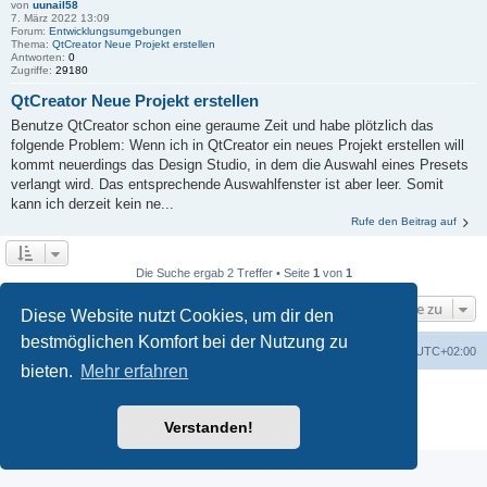
von
uunail58
7. März 2022 13:09
Forum:
Entwicklungsumgebungen
Thema:
QtCreator Neue Projekt erstellen
Antworten:
0
Zugriffe:
29180
QtCreator Neue Projekt erstellen
Benutze QtCreator schon eine geraume Zeit und habe plötzlich das
folgende Problem: Wenn ich in QtCreator ein neues Projekt erstellen will
kommt neuerdings das Design Studio, in dem die Auswahl eines Presets
verlangt wird. Das entsprechende Auswahlfenster ist aber leer. Somit
kann ich derzeit kein ne...
Rufe den Beitrag auf
Die Suche ergab 2 Treffer • Seite
1
von
1
Gehe zu
Diese Website nutzt Cookies, um dir den
bestmöglichen Komfort bei der Nutzung zu
Foren-Übersicht
Alle Zeiten sind
UTC+02:00
bieten.
Mehr erfahren
Powered by
phpBB
® Forum Software © phpBB Limited
Deutsche Übersetzung durch
phpBB.de
Verstanden!
Datenschutz
|
Nutzungsbedingungen