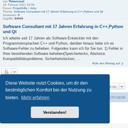
von
Thimerosal
19. Februar 2021 20:58
Forum:
Projekthilfe / Jobs
Thema:
Software Consultant mit 17 Jahren Erfahrung in C++,Python und Qt
Antworten:
0
Zugriffe:
84949
Software Consultant mit 17 Jahren Erfahrung in C++,Python
und Qt
Ich arbeite seit 17 Jahren als Software-Entwickler mit den
Programmiersprachen C++ und Python, darüber hinaus liebe ich es
Software-Fehler zu beheben. Folgendes kann ich für Sie tun: 1) Fehler in
Ihrer bestehenden Software beheben(Speicherlecks, Abstürze,
Kompatibilitätsprobleme, Sicherheitslücken, ...
Rufe den Beitrag auf
Die Suche ergab 2 Treffer • Seite
1
von
1
Diese Website nutzt Cookies, um dir den
Gehe zu
bestmöglichen Komfort bei der Nutzung zu
bieten.
Mehr erfahren
Foren-Übersicht
Alle Zeiten sind
UTC+02:00
Powered by
phpBB
® Forum Software © phpBB Limited
Verstanden!
Deutsche Übersetzung durch
phpBB.de
Datenschutz
|
Nutzungsbedingungen