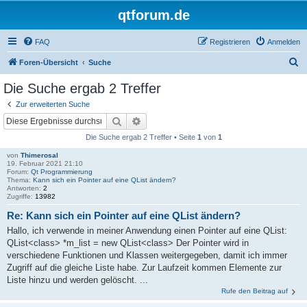
qtforum.de
FAQ
Registrieren
Anmelden
S
Foren-Übersicht
Suche
u
Die Suche ergab 2 Treffer
c
Zur erweiterten Suche
h
Suche
Erweiterte Suche
e
Die Suche ergab 2 Treffer • Seite
1
von
1
von
Thimerosal
19. Februar 2021 21:10
Forum:
Qt Programmierung
Thema:
Kann sich ein Pointer auf eine QList ändern?
Antworten:
2
Zugriffe:
13982
Re: Kann sich ein Pointer auf eine QList ändern?
Hallo, ich verwende in meiner Anwendung einen Pointer auf eine QList:
QList<class> *m_list = new QList<class> Der Pointer wird in
verschiedene Funktionen und Klassen weitergegeben, damit ich immer
Zugriff auf die gleiche Liste habe. Zur Laufzeit kommen Elemente zur
Liste hinzu und werden gelöscht. ...
Rufe den Beitrag auf