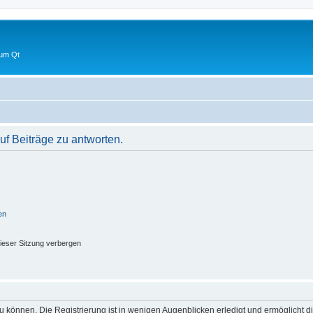
 um Qt
f Beiträge zu antworten.
en
ieser Sitzung verbergen
 können. Die Registrierung ist in wenigen Augenblicken erledigt und ermöglicht di