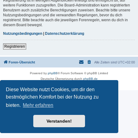
Registrierung ist in wenigen Augenblicken erledigt und ermöglicht dir, auf
weitere Funktionen zuzugreifen. Die Board-Administration kann registrierten
Benutzern auch zusätzliche Berechtigungen zuweisen. Beachte bitte unsere
Nutzungsbedingungen und die verwandten Regelungen, bevor du dich
registrierst. Bitte beachte auch die jeweiligen Forenregeln, wenn du dich in
diesem Board bewegst.
Nutzungsbedingungen
|
Datenschutzerklärung
Registrieren
Foren-Übersicht
Alle Zeiten sind
UTC+02:00
Powered by
phpBB
® Forum Software © phpBB Limited
Deutsche Übersetzung durch
phpBB.de
Datenschutz
|
Nutzungsbedingungen
Diese Website nutzt Cookies, um dir den
bestmöglichen Komfort bei der Nutzung zu
bieten.
Mehr erfahren
Verstanden!