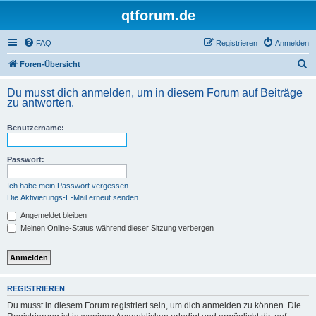
qtforum.de
FAQ
Registrieren
Anmelden
S
Foren-Übersicht
u
Du musst dich anmelden, um in diesem Forum auf Beiträge
c
zu antworten.
h
Benutzername:
e
Passwort:
Ich habe mein Passwort vergessen
Die Aktivierungs-E-Mail erneut senden
Angemeldet bleiben
Meinen Online-Status während dieser Sitzung verbergen
REGISTRIEREN
Du musst in diesem Forum registriert sein, um dich anmelden zu können. Die