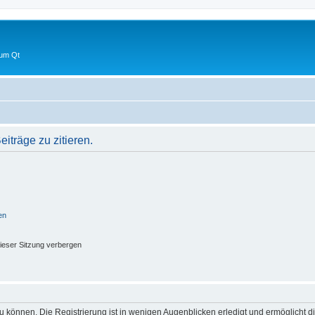
 um Qt
träge zu zitieren.
en
ieser Sitzung verbergen
 können. Die Registrierung ist in wenigen Augenblicken erledigt und ermöglicht di