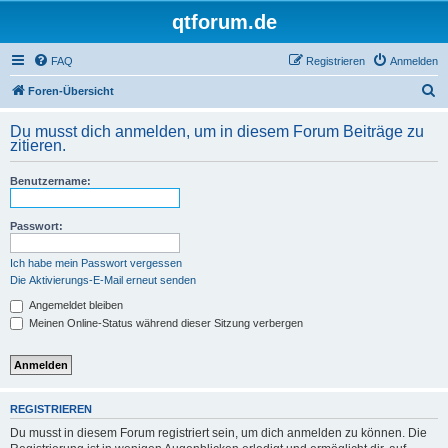
qtforum.de
FAQ
Registrieren
Anmelden
S
Foren-Übersicht
u
Du musst dich anmelden, um in diesem Forum Beiträge zu
c
zitieren.
h
Benutzername:
e
Passwort:
Ich habe mein Passwort vergessen
Die Aktivierungs-E-Mail erneut senden
Angemeldet bleiben
Meinen Online-Status während dieser Sitzung verbergen
REGISTRIEREN
Du musst in diesem Forum registriert sein, um dich anmelden zu können. Die