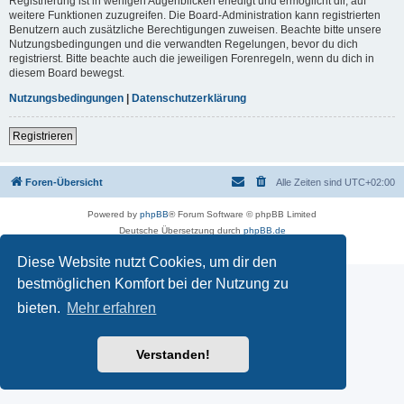
Registrierung ist in wenigen Augenblicken erledigt und ermöglicht dir, auf
weitere Funktionen zuzugreifen. Die Board-Administration kann registrierten
Benutzern auch zusätzliche Berechtigungen zuweisen. Beachte bitte unsere
Nutzungsbedingungen und die verwandten Regelungen, bevor du dich
registrierst. Bitte beachte auch die jeweiligen Forenregeln, wenn du dich in
diesem Board bewegst.
Nutzungsbedingungen
|
Datenschutzerklärung
Registrieren
Foren-Übersicht
Alle Zeiten sind
UTC+02:00
Powered by
phpBB
® Forum Software © phpBB Limited
Deutsche Übersetzung durch
phpBB.de
Datenschutz
|
Nutzungsbedingungen
Diese Website nutzt Cookies, um dir den
bestmöglichen Komfort bei der Nutzung zu
bieten.
Mehr erfahren
Verstanden!