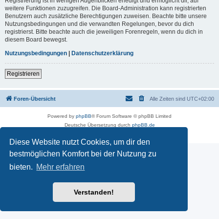
Registrierung ist in wenigen Augenblicken erledigt und ermöglicht dir, auf
weitere Funktionen zuzugreifen. Die Board-Administration kann registrierten
Benutzern auch zusätzliche Berechtigungen zuweisen. Beachte bitte unsere
Nutzungsbedingungen und die verwandten Regelungen, bevor du dich
registrierst. Bitte beachte auch die jeweiligen Forenregeln, wenn du dich in
diesem Board bewegst.
Nutzungsbedingungen
|
Datenschutzerklärung
Registrieren
Foren-Übersicht
Alle Zeiten sind
UTC+02:00
Powered by
phpBB
® Forum Software © phpBB Limited
Deutsche Übersetzung durch
phpBB.de
Datenschutz
|
Nutzungsbedingungen
Diese Website nutzt Cookies, um dir den
bestmöglichen Komfort bei der Nutzung zu
bieten.
Mehr erfahren
Verstanden!