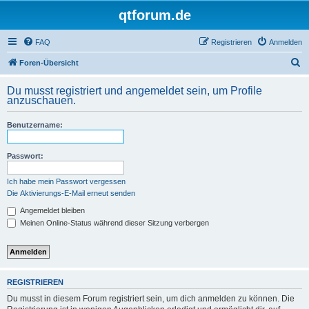
qtforum.de
FAQ
Registrieren
Anmelden
S
Foren-Übersicht
u
Du musst registriert und angemeldet sein, um Profile
c
anzuschauen.
h
Benutzername:
e
Passwort:
Ich habe mein Passwort vergessen
Die Aktivierungs-E-Mail erneut senden
Angemeldet bleiben
Meinen Online-Status während dieser Sitzung verbergen
REGISTRIEREN
Du musst in diesem Forum registriert sein, um dich anmelden zu können. Die