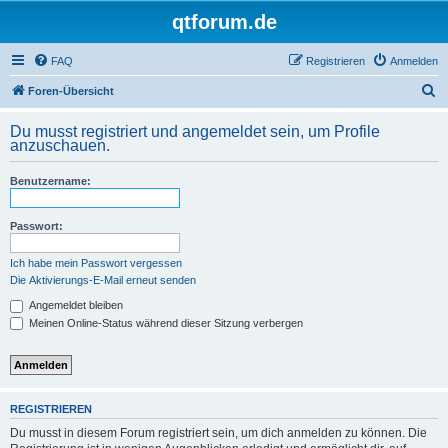
qtforum.de
FAQ
Registrieren
Anmelden
S
Foren-Übersicht
u
Du musst registriert und angemeldet sein, um Profile
c
anzuschauen.
h
Benutzername:
e
Passwort:
Ich habe mein Passwort vergessen
Die Aktivierungs-E-Mail erneut senden
Angemeldet bleiben
Meinen Online-Status während dieser Sitzung verbergen
REGISTRIEREN
Du musst in diesem Forum registriert sein, um dich anmelden zu können. Die