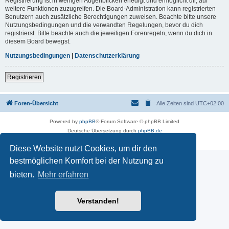
Registrierung ist in wenigen Augenblicken erledigt und ermöglicht dir, auf
weitere Funktionen zuzugreifen. Die Board-Administration kann registrierten
Benutzern auch zusätzliche Berechtigungen zuweisen. Beachte bitte unsere
Nutzungsbedingungen und die verwandten Regelungen, bevor du dich
registrierst. Bitte beachte auch die jeweiligen Forenregeln, wenn du dich in
diesem Board bewegst.
Nutzungsbedingungen
|
Datenschutzerklärung
Registrieren
Foren-Übersicht
Alle Zeiten sind
UTC+02:00
Powered by
phpBB
® Forum Software © phpBB Limited
Deutsche Übersetzung durch
phpBB.de
Datenschutz
|
Nutzungsbedingungen
Diese Website nutzt Cookies, um dir den
bestmöglichen Komfort bei der Nutzung zu
bieten.
Mehr erfahren
Verstanden!