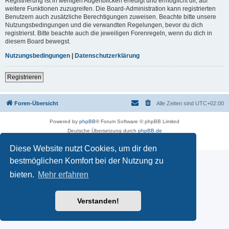
Registrierung ist in wenigen Augenblicken erledigt und ermöglicht dir, auf
weitere Funktionen zuzugreifen. Die Board-Administration kann registrierten
Benutzern auch zusätzliche Berechtigungen zuweisen. Beachte bitte unsere
Nutzungsbedingungen und die verwandten Regelungen, bevor du dich
registrierst. Bitte beachte auch die jeweiligen Forenregeln, wenn du dich in
diesem Board bewegst.
Nutzungsbedingungen
|
Datenschutzerklärung
Registrieren
Foren-Übersicht
Alle Zeiten sind
UTC+02:00
Powered by
phpBB
® Forum Software © phpBB Limited
Deutsche Übersetzung durch
phpBB.de
Datenschutz
|
Nutzungsbedingungen
Diese Website nutzt Cookies, um dir den
bestmöglichen Komfort bei der Nutzung zu
bieten.
Mehr erfahren
Verstanden!