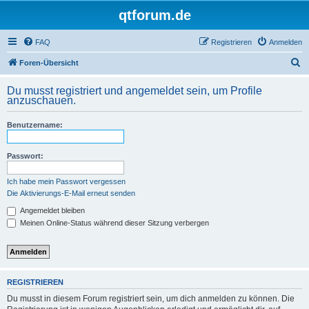
qtforum.de
FAQ
Registrieren
Anmelden
S
Foren-Übersicht
u
Du musst registriert und angemeldet sein, um Profile
c
anzuschauen.
h
Benutzername:
e
Passwort:
Ich habe mein Passwort vergessen
Die Aktivierungs-E-Mail erneut senden
Angemeldet bleiben
Meinen Online-Status während dieser Sitzung verbergen
REGISTRIEREN
Du musst in diesem Forum registriert sein, um dich anmelden zu können. Die