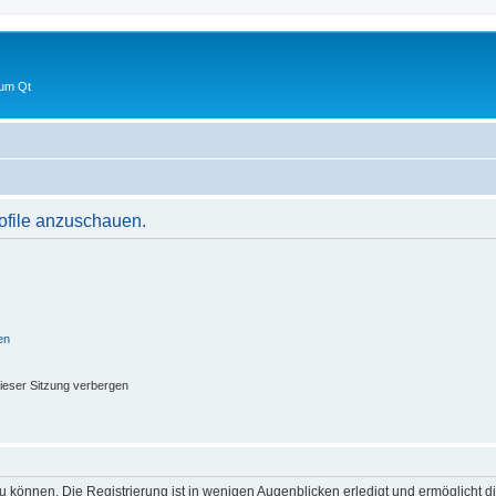
 um Qt
rofile anzuschauen.
en
ieser Sitzung verbergen
 können. Die Registrierung ist in wenigen Augenblicken erledigt und ermöglicht di