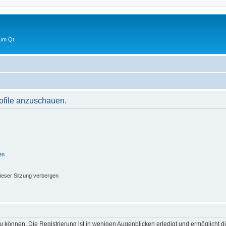
 um Qt
rofile anzuschauen.
en
ieser Sitzung verbergen
 können. Die Registrierung ist in wenigen Augenblicken erledigt und ermöglicht di