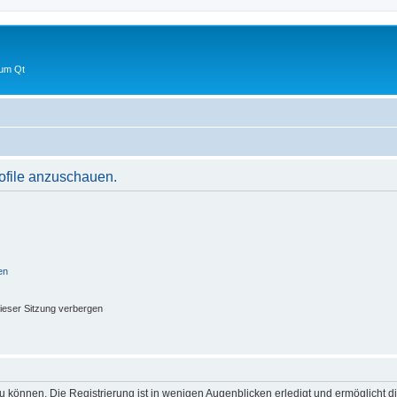
 um Qt
rofile anzuschauen.
en
ieser Sitzung verbergen
 können. Die Registrierung ist in wenigen Augenblicken erledigt und ermöglicht di