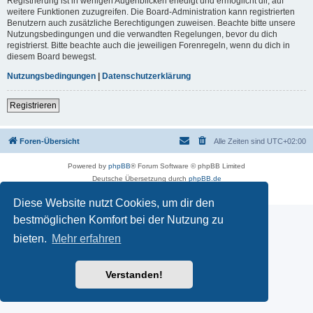
Registrierung ist in wenigen Augenblicken erledigt und ermöglicht dir, auf
weitere Funktionen zuzugreifen. Die Board-Administration kann registrierten
Benutzern auch zusätzliche Berechtigungen zuweisen. Beachte bitte unsere
Nutzungsbedingungen und die verwandten Regelungen, bevor du dich
registrierst. Bitte beachte auch die jeweiligen Forenregeln, wenn du dich in
diesem Board bewegst.
Nutzungsbedingungen
|
Datenschutzerklärung
Registrieren
Foren-Übersicht
Alle Zeiten sind
UTC+02:00
Powered by
phpBB
® Forum Software © phpBB Limited
Deutsche Übersetzung durch
phpBB.de
Datenschutz
|
Nutzungsbedingungen
Diese Website nutzt Cookies, um dir den
bestmöglichen Komfort bei der Nutzung zu
bieten.
Mehr erfahren
Verstanden!