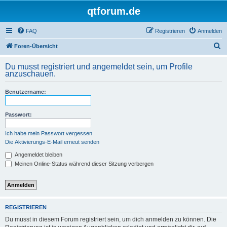
qtforum.de
FAQ
Registrieren
Anmelden
S
Foren-Übersicht
u
Du musst registriert und angemeldet sein, um Profile
c
anzuschauen.
h
Benutzername:
e
Passwort:
Ich habe mein Passwort vergessen
Die Aktivierungs-E-Mail erneut senden
Angemeldet bleiben
Meinen Online-Status während dieser Sitzung verbergen
REGISTRIEREN
Du musst in diesem Forum registriert sein, um dich anmelden zu können. Die