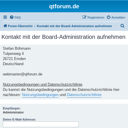
qtforum.de
FAQ
Registrieren
Anmelden
S
Foren-Übersicht
Kontakt mit der Board-Administration aufnehmen
u
Kontakt mit der Board-Administration aufnehmen
c
h
Stefan Böhmann
Tulpenweg 4
e
26721 Emden
Deutschland
webmaster@qtforum.de
Nutzungsbedingungen und Datenschutzrichtlinie
Du kannst die Nutzungsbedingungen und die Datenschutzrichtlinie hier
nachlesen:
Nutzungsbedingungen
und
Datenschutzrichtlinie
Empfänger:
Administrator
Deine E-Mail-Adresse: