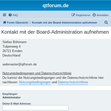
qtforum.de
FAQ
Registrieren
Anmelden
S
Foren-Übersicht
Kontakt mit der Board-Administration aufnehmen
u
Kontakt mit der Board-Administration aufnehmen
c
h
Stefan Böhmann
Tulpenweg 4
e
26721 Emden
Deutschland
webmaster@qtforum.de
Nutzungsbedingungen und Datenschutzrichtlinie
Du kannst die Nutzungsbedingungen und die Datenschutzrichtlinie hier
nachlesen:
Nutzungsbedingungen
und
Datenschutzrichtlinie
Empfänger:
Administrator
Deine E-Mail-Adresse: