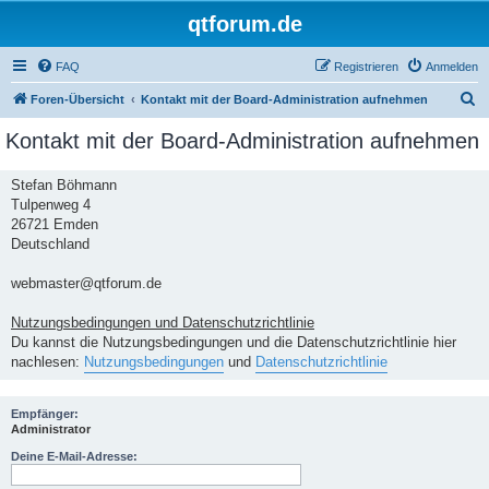
qtforum.de
FAQ
Registrieren
Anmelden
S
Foren-Übersicht
Kontakt mit der Board-Administration aufnehmen
u
Kontakt mit der Board-Administration aufnehmen
c
h
Stefan Böhmann
Tulpenweg 4
e
26721 Emden
Deutschland
webmaster@qtforum.de
Nutzungsbedingungen und Datenschutzrichtlinie
Du kannst die Nutzungsbedingungen und die Datenschutzrichtlinie hier
nachlesen:
Nutzungsbedingungen
und
Datenschutzrichtlinie
Empfänger:
Administrator
Deine E-Mail-Adresse: