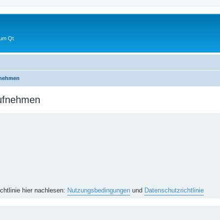
 um Qt
fnehmen
aufnehmen
htlinie hier nachlesen:
Nutzungsbedingungen
und
Datenschutzrichtlinie