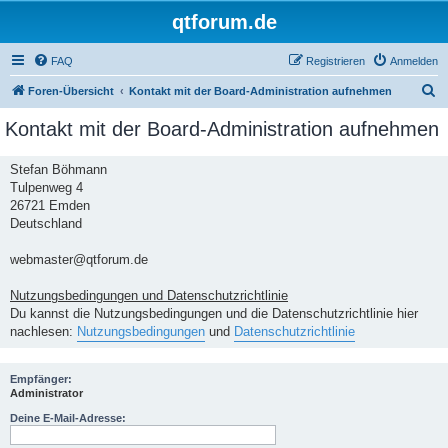
qtforum.de
FAQ
Registrieren
Anmelden
S
Foren-Übersicht
Kontakt mit der Board-Administration aufnehmen
u
Kontakt mit der Board-Administration aufnehmen
c
h
Stefan Böhmann
Tulpenweg 4
e
26721 Emden
Deutschland
webmaster@qtforum.de
Nutzungsbedingungen und Datenschutzrichtlinie
Du kannst die Nutzungsbedingungen und die Datenschutzrichtlinie hier
nachlesen:
Nutzungsbedingungen
und
Datenschutzrichtlinie
Empfänger:
Administrator
Deine E-Mail-Adresse: