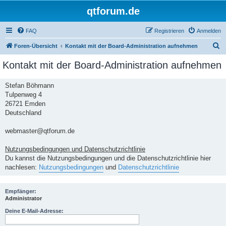
qtforum.de
FAQ
Registrieren
Anmelden
S
Foren-Übersicht
Kontakt mit der Board-Administration aufnehmen
u
Kontakt mit der Board-Administration aufnehmen
c
h
Stefan Böhmann
Tulpenweg 4
e
26721 Emden
Deutschland
webmaster@qtforum.de
Nutzungsbedingungen und Datenschutzrichtlinie
Du kannst die Nutzungsbedingungen und die Datenschutzrichtlinie hier
nachlesen:
Nutzungsbedingungen
und
Datenschutzrichtlinie
Empfänger:
Administrator
Deine E-Mail-Adresse: