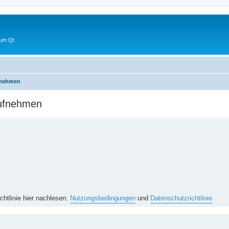
 um Qt
fnehmen
aufnehmen
htlinie hier nachlesen:
Nutzungsbedingungen
und
Datenschutzrichtlinie