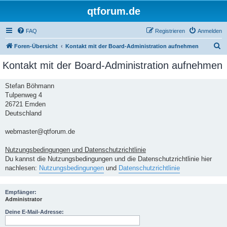
qtforum.de
FAQ
Registrieren
Anmelden
S
Foren-Übersicht
Kontakt mit der Board-Administration aufnehmen
u
Kontakt mit der Board-Administration aufnehmen
c
h
Stefan Böhmann
Tulpenweg 4
e
26721 Emden
Deutschland
webmaster@qtforum.de
Nutzungsbedingungen und Datenschutzrichtlinie
Du kannst die Nutzungsbedingungen und die Datenschutzrichtlinie hier
nachlesen:
Nutzungsbedingungen
und
Datenschutzrichtlinie
Empfänger:
Administrator
Deine E-Mail-Adresse: