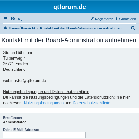
qtforum.de
FAQ
Registrieren
Anmelden
S
Foren-Übersicht
Kontakt mit der Board-Administration aufnehmen
u
Kontakt mit der Board-Administration aufnehmen
c
h
Stefan Böhmann
Tulpenweg 4
e
26721 Emden
Deutschland
webmaster@qtforum.de
Nutzungsbedingungen und Datenschutzrichtlinie
Du kannst die Nutzungsbedingungen und die Datenschutzrichtlinie hier
nachlesen:
Nutzungsbedingungen
und
Datenschutzrichtlinie
Empfänger:
Administrator
Deine E-Mail-Adresse: