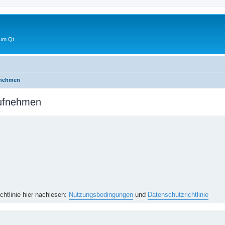
 um Qt
fnehmen
aufnehmen
htlinie hier nachlesen:
Nutzungsbedingungen
und
Datenschutzrichtlinie