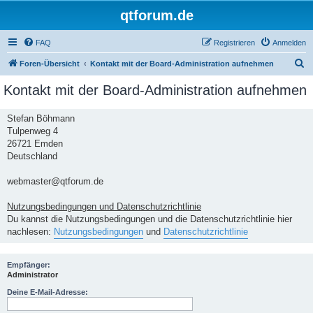
qtforum.de
FAQ
Registrieren
Anmelden
S
Foren-Übersicht
Kontakt mit der Board-Administration aufnehmen
u
Kontakt mit der Board-Administration aufnehmen
c
h
Stefan Böhmann
Tulpenweg 4
e
26721 Emden
Deutschland
webmaster@qtforum.de
Nutzungsbedingungen und Datenschutzrichtlinie
Du kannst die Nutzungsbedingungen und die Datenschutzrichtlinie hier
nachlesen:
Nutzungsbedingungen
und
Datenschutzrichtlinie
Empfänger:
Administrator
Deine E-Mail-Adresse: