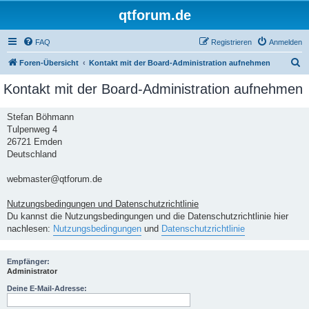
qtforum.de
FAQ
Registrieren
Anmelden
S
Foren-Übersicht
Kontakt mit der Board-Administration aufnehmen
u
Kontakt mit der Board-Administration aufnehmen
c
h
Stefan Böhmann
Tulpenweg 4
e
26721 Emden
Deutschland
webmaster@qtforum.de
Nutzungsbedingungen und Datenschutzrichtlinie
Du kannst die Nutzungsbedingungen und die Datenschutzrichtlinie hier
nachlesen:
Nutzungsbedingungen
und
Datenschutzrichtlinie
Empfänger:
Administrator
Deine E-Mail-Adresse: