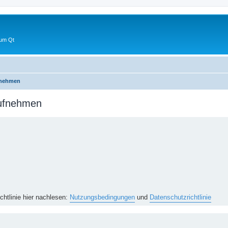
 um Qt
fnehmen
aufnehmen
htlinie hier nachlesen:
Nutzungsbedingungen
und
Datenschutzrichtlinie