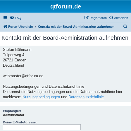
qtforum.de
FAQ
Registrieren
Anmelden
S
Foren-Übersicht
Kontakt mit der Board-Administration aufnehmen
u
Kontakt mit der Board-Administration aufnehmen
c
h
Stefan Böhmann
Tulpenweg 4
e
26721 Emden
Deutschland
webmaster@qtforum.de
Nutzungsbedingungen und Datenschutzrichtlinie
Du kannst die Nutzungsbedingungen und die Datenschutzrichtlinie hier
nachlesen:
Nutzungsbedingungen
und
Datenschutzrichtlinie
Empfänger:
Administrator
Deine E-Mail-Adresse: