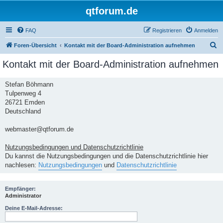
qtforum.de
FAQ
Registrieren
Anmelden
S
Foren-Übersicht
Kontakt mit der Board-Administration aufnehmen
u
Kontakt mit der Board-Administration aufnehmen
c
h
Stefan Böhmann
Tulpenweg 4
e
26721 Emden
Deutschland
webmaster@qtforum.de
Nutzungsbedingungen und Datenschutzrichtlinie
Du kannst die Nutzungsbedingungen und die Datenschutzrichtlinie hier
nachlesen:
Nutzungsbedingungen
und
Datenschutzrichtlinie
Empfänger:
Administrator
Deine E-Mail-Adresse: