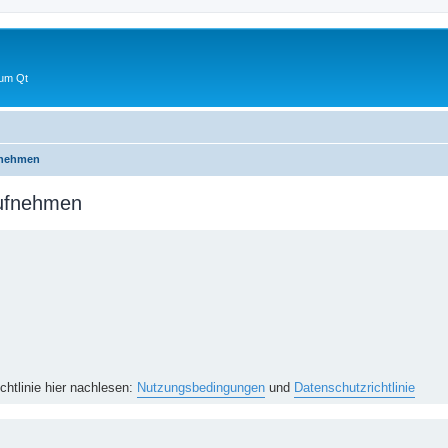
 um Qt
fnehmen
aufnehmen
htlinie hier nachlesen:
Nutzungsbedingungen
und
Datenschutzrichtlinie