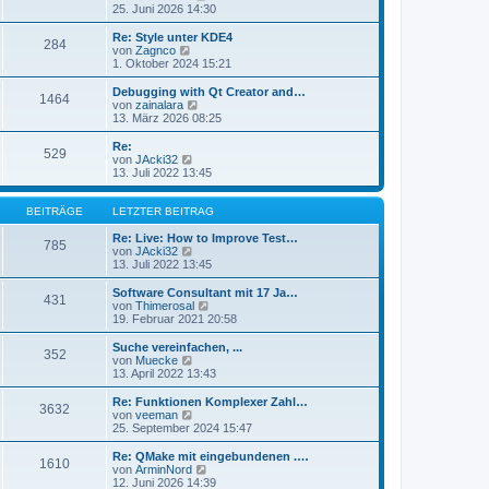
e
t
e
25. Juni 2026 14:30
i
e
u
t
r
e
Re: Style unter KDE4
r
284
B
s
N
von
Zagnco
a
e
t
e
1. Oktober 2024 15:21
g
i
e
u
t
r
e
Debugging with Qt Creator and…
r
1464
B
s
N
von
zainalara
a
e
t
e
13. März 2026 08:25
g
i
e
u
t
r
e
Re:
r
529
B
s
N
von
JAcki32
a
e
t
e
13. Juli 2022 13:45
g
i
e
u
t
r
e
r
B
s
BEITRÄGE
LETZTER BEITRAG
a
e
t
g
i
e
Re: Live: How to Improve Test…
785
t
r
N
von
JAcki32
r
B
e
13. Juli 2022 13:45
a
e
u
g
i
e
Software Consultant mit 17 Ja…
431
t
s
N
von
Thimerosal
r
t
e
19. Februar 2021 20:58
a
e
u
g
r
e
Suche vereinfachen, ...
352
B
s
N
von
Muecke
e
t
e
13. April 2022 13:43
i
e
u
t
r
e
Re: Funktionen Komplexer Zahl…
r
3632
B
s
N
von
veeman
a
e
t
e
25. September 2024 15:47
g
i
e
u
t
r
e
Re: QMake mit eingebundenen .…
r
1610
B
s
N
von
ArminNord
a
e
t
e
12. Juni 2026 14:39
g