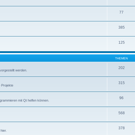
77
385
125
THEMEN
202
vorgestellt werden.
315
 Projekte
96
ogrammieren mit Qt helfen können.
568
378
hier.