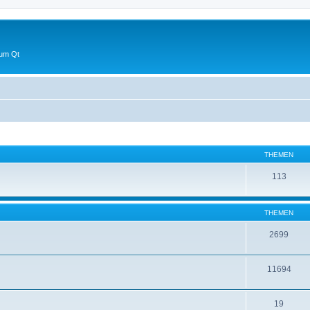
 um Qt
THEMEN
113
THEMEN
2699
11694
19