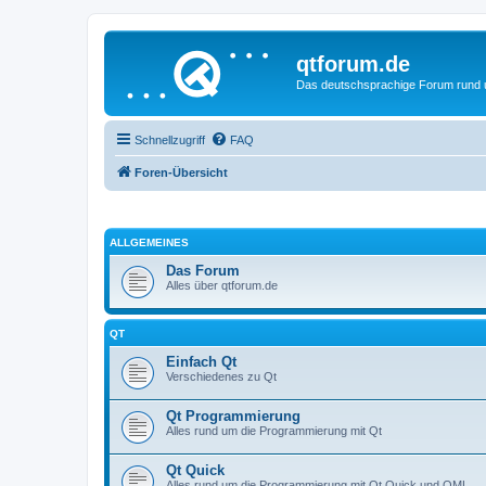
qtforum.de
Das deutschsprachige Forum rund
Schnellzugriff
FAQ
Foren-Übersicht
ALLGEMEINES
Das Forum
Alles über qtforum.de
QT
Einfach Qt
Verschiedenes zu Qt
Qt Programmierung
Alles rund um die Programmierung mit Qt
Qt Quick
Alles rund um die Programmierung mit Qt Quick und QML