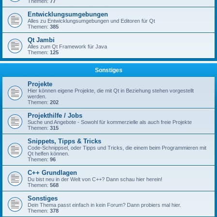
Themen:
77
Entwicklungsumgebungen
Alles zu Entwicklungsumgebungen und Editoren für Qt
Themen:
385
Qt Jambi
Alles zum Qt Framework für Java
Themen:
125
Sonstiges
Projekte
Hier können eigene Projekte, die mit Qt in Beziehung stehen vorgestellt
werden.
Themen:
202
Projekthilfe / Jobs
Suche und Angebote - Sowohl für kommerzielle als auch freie Projekte
Themen:
315
Snippets, Tipps & Tricks
Code-Schnippsel, oder Tipps und Tricks, die einem beim Programmieren mit
Qt helfen können.
Themen:
96
C++ Grundlagen
Du bist neu in der Welt von C++? Dann schau hier herein!
Themen:
568
Sonstiges
Dein Thema passt einfach in kein Forum? Dann probiers mal hier.
Themen:
378