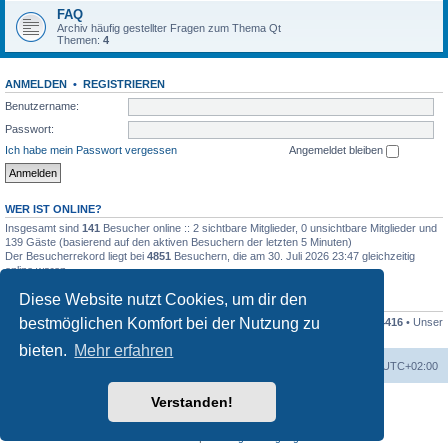
FAQ
Archiv häufig gestellter Fragen zum Thema Qt
Themen:
4
ANMELDEN
•
REGISTRIEREN
Benutzername:
Passwort:
Ich habe mein Passwort vergessen
Angemeldet bleiben
WER IST ONLINE?
Insgesamt sind
141
Besucher online :: 2 sichtbare Mitglieder, 0 unsichtbare Mitglieder und
139 Gäste (basierend auf den aktiven Besuchern der letzten 5 Minuten)
Der Besucherrekord liegt bei
4851
Besuchern, die am 30. Juli 2026 23:47 gleichzeitig
online waren.
Diese Website nutzt Cookies, um dir den
STATISTIK
bestmöglichen Komfort bei der Nutzung zu
Beiträge insgesamt
79994
• Themen insgesamt
16682
• Mitglieder insgesamt
4416
• Unser
neuestes Mitglied:
Dieter Dorsch
bieten.
Mehr erfahren
Foren-Übersicht
Alle Zeiten sind
UTC+02:00
Verstanden!
Powered by
phpBB
® Forum Software © phpBB Limited
Deutsche Übersetzung durch
phpBB.de
Datenschutz
|
Nutzungsbedingungen