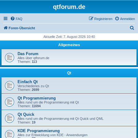
qtforum.de
FAQ
Registrieren
Anmelden
S
Foren-Übersicht
u
Aktuelle Zeit: 7. August 2026 10:40
c
Allgemeines
h
Das Forum
e
Alles über qtforum.de
Themen:
113
Qt
Einfach Qt
Verschiedenes zu Qt
Themen:
2699
Qt Programmierung
Alles rund um die Programmierung mit Qt
Themen:
11694
Qt Quick
Alles rund um die Programmierung mit Qt Quick und QML
Themen:
19
KDE Programmierung
Alles zur Entwicklung von KDE - Anwendungen