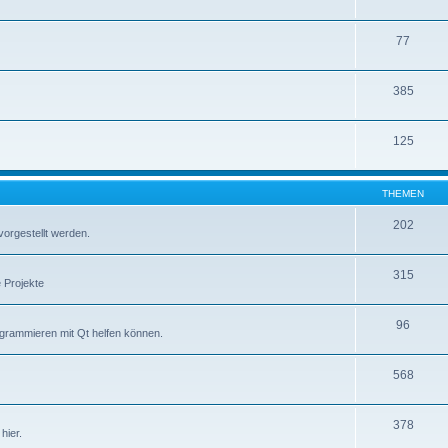
77
385
125
THEMEN
202
vorgestellt werden.
315
 Projekte
96
ogrammieren mit Qt helfen können.
568
378
hier.