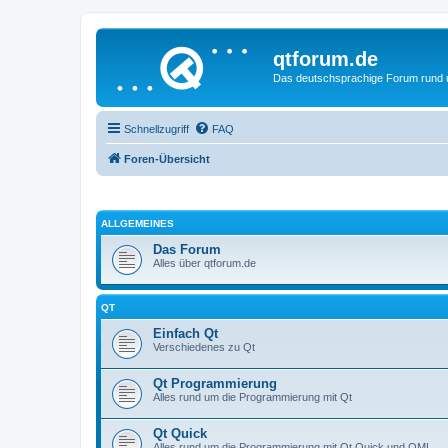
qtforum.de
Das deutschsprachige Forum rund
Schnellzugriff
FAQ
Foren-Übersicht
ALLGEMEINES
Das Forum
Alles über qtforum.de
QT
Einfach Qt
Verschiedenes zu Qt
Qt Programmierung
Alles rund um die Programmierung mit Qt
Qt Quick
Alles rund um die Programmierung mit Qt Quick und QML