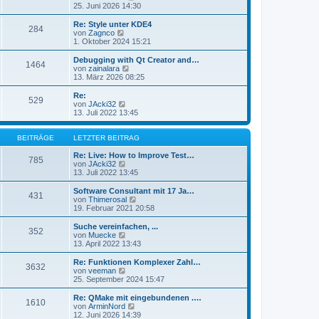
e
t
e
25. Juni 2026 14:30
i
e
u
t
r
e
Re: Style unter KDE4
r
284
B
s
N
von
Zagnco
a
e
t
e
1. Oktober 2024 15:21
g
i
e
u
t
r
e
Debugging with Qt Creator and…
r
1464
B
s
N
von
zainalara
a
e
t
e
13. März 2026 08:25
g
i
e
u
t
r
e
Re:
r
529
B
s
N
von
JAcki32
a
e
t
e
13. Juli 2022 13:45
g
i
e
u
t
r
e
r
B
s
BEITRÄGE
LETZTER BEITRAG
a
e
t
g
i
e
Re: Live: How to Improve Test…
785
t
r
N
von
JAcki32
r
B
e
13. Juli 2022 13:45
a
e
u
g
i
e
Software Consultant mit 17 Ja…
431
t
s
N
von
Thimerosal
r
t
e
19. Februar 2021 20:58
a
e
u
g
r
e
Suche vereinfachen, ...
352
B
s
N
von
Muecke
e
t
e
13. April 2022 13:43
i
e
u
t
r
e
Re: Funktionen Komplexer Zahl…
r
3632
B
s
N
von
veeman
a
e
t
e
25. September 2024 15:47
g
i
e
u
t
r
e
Re: QMake mit eingebundenen .…
r
1610
B
s
N
von
ArminNord
a
e
t
e
12. Juni 2026 14:39
g