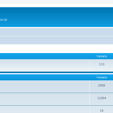
 um Qt
THEMEN
113
THEMEN
2699
11694
19