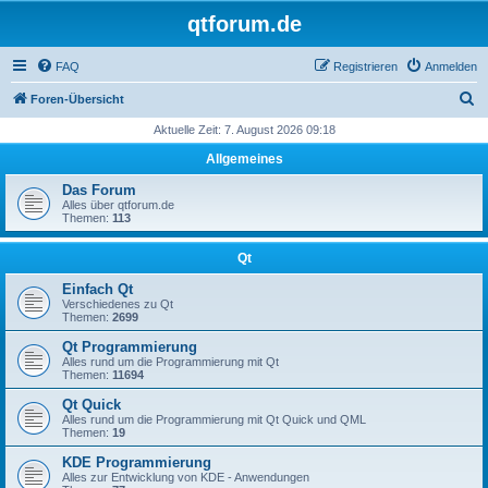
qtforum.de
FAQ
Registrieren
Anmelden
S
Foren-Übersicht
u
Aktuelle Zeit: 7. August 2026 09:18
c
Allgemeines
h
Das Forum
e
Alles über qtforum.de
Themen:
113
Qt
Einfach Qt
Verschiedenes zu Qt
Themen:
2699
Qt Programmierung
Alles rund um die Programmierung mit Qt
Themen:
11694
Qt Quick
Alles rund um die Programmierung mit Qt Quick und QML
Themen:
19
KDE Programmierung
Alles zur Entwicklung von KDE - Anwendungen