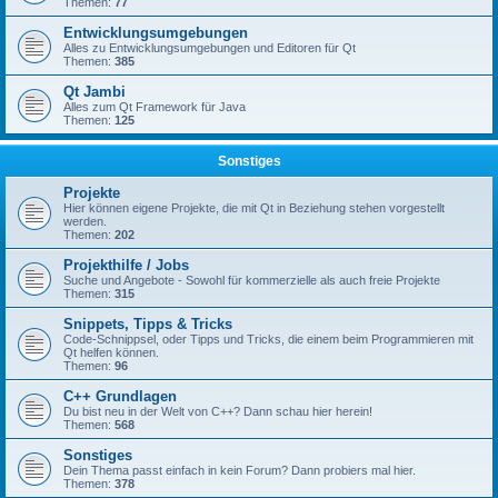
Themen:
77
Entwicklungsumgebungen
Alles zu Entwicklungsumgebungen und Editoren für Qt
Themen:
385
Qt Jambi
Alles zum Qt Framework für Java
Themen:
125
Sonstiges
Projekte
Hier können eigene Projekte, die mit Qt in Beziehung stehen vorgestellt
werden.
Themen:
202
Projekthilfe / Jobs
Suche und Angebote - Sowohl für kommerzielle als auch freie Projekte
Themen:
315
Snippets, Tipps & Tricks
Code-Schnippsel, oder Tipps und Tricks, die einem beim Programmieren mit
Qt helfen können.
Themen:
96
C++ Grundlagen
Du bist neu in der Welt von C++? Dann schau hier herein!
Themen:
568
Sonstiges
Dein Thema passt einfach in kein Forum? Dann probiers mal hier.
Themen:
378