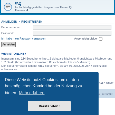
FAQ
Archiv häufig gestellter Fragen zum Thema Qt
Themen:
4
ANMELDEN
•
REGISTRIEREN
Benutzername:
Passwort:
Ich habe mein Passwort vergessen
Angemeldet bleiben
WER IST ONLINE?
Insgesamt sind
134
Besucher online :: 2 sichtbare Mitglieder, 0 unsichtbare Mitglieder und
132 Gäste (basierend auf den aktiven Besuchern der letzten 5 Minuten)
Der Besucherrekord liegt bei
4851
Besuchern, die am 30. Juli 2026 23:47 gleichzeitig
online waren.
STATISTIK
Diese Website nutzt Cookies, um dir den
Beiträge insgesamt
79994
• Themen insgesamt
16682
• Mitglieder insgesamt
4416
• Unser
bestmöglichen Komfort bei der Nutzung zu
neuestes Mitglied:
Dieter Dorsch
bieten.
Mehr erfahren
Foren-Übersicht
Alle Zeiten sind
UTC+02:00
Powered by
phpBB
® Forum Software © phpBB Limited
Verstanden!
Deutsche Übersetzung durch
phpBB.de
Datenschutz
|
Nutzungsbedingungen