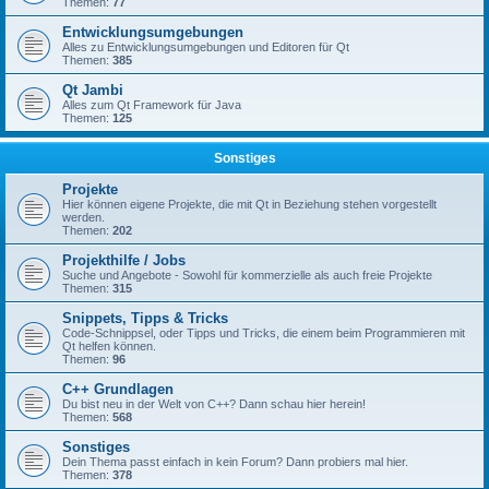
Themen:
77
Entwicklungsumgebungen
Alles zu Entwicklungsumgebungen und Editoren für Qt
Themen:
385
Qt Jambi
Alles zum Qt Framework für Java
Themen:
125
Sonstiges
Projekte
Hier können eigene Projekte, die mit Qt in Beziehung stehen vorgestellt
werden.
Themen:
202
Projekthilfe / Jobs
Suche und Angebote - Sowohl für kommerzielle als auch freie Projekte
Themen:
315
Snippets, Tipps & Tricks
Code-Schnippsel, oder Tipps und Tricks, die einem beim Programmieren mit
Qt helfen können.
Themen:
96
C++ Grundlagen
Du bist neu in der Welt von C++? Dann schau hier herein!
Themen:
568
Sonstiges
Dein Thema passt einfach in kein Forum? Dann probiers mal hier.
Themen:
378