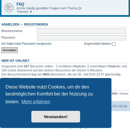
FAQ
Archiv häufig gestellter Fragen zum Thema Qt
Themen:
4
ANMELDEN
•
REGISTRIEREN
Benutzername:
Passwort:
Ich habe mein Passwort vergessen
Angemeldet bleiben
WER IST ONLINE?
Insgesamt sind
167
Besucher online :: 2 sichtbare Mitglieder, 0 unsichtbare Mitglieder und
165 Gäste (basierend auf den aktiven Besuchern der letzten 5 Minuten)
Der Besucherrekord liegt bei
4851
Besuchern, die am 30. Juli 2026 23:47 gleichzeitig
online waren.
Diese Website nutzt Cookies, um dir den
STATISTIK
bestmöglichen Komfort bei der Nutzung zu
Beiträge insgesamt
79994
• Themen insgesamt
16682
• Mitglieder insgesamt
4416
• Unser
neuestes Mitglied:
Dieter Dorsch
bieten.
Mehr erfahren
Foren-Übersicht
Alle Zeiten sind
UTC+02:00
Verstanden!
Powered by
phpBB
® Forum Software © phpBB Limited
Deutsche Übersetzung durch
phpBB.de
Datenschutz
|
Nutzungsbedingungen