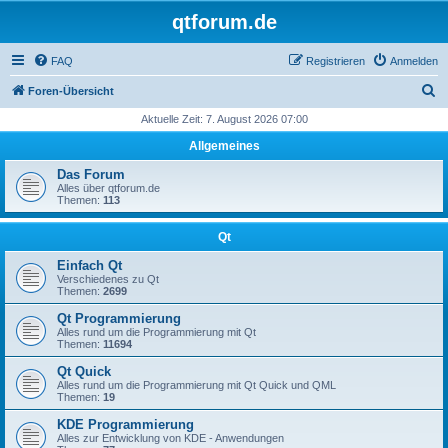
qtforum.de
FAQ
Registrieren
Anmelden
S
Foren-Übersicht
u
Aktuelle Zeit: 7. August 2026 07:00
c
Allgemeines
h
Das Forum
e
Alles über qtforum.de
Themen:
113
Qt
Einfach Qt
Verschiedenes zu Qt
Themen:
2699
Qt Programmierung
Alles rund um die Programmierung mit Qt
Themen:
11694
Qt Quick
Alles rund um die Programmierung mit Qt Quick und QML
Themen:
19
KDE Programmierung
Alles zur Entwicklung von KDE - Anwendungen