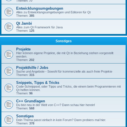
Themen:
77
Entwicklungsumgebungen
Alles zu Entwicklungsumgebungen und Editoren für Qt
Themen:
385
Qt Jambi
Alles zum Qt Framework für Java
Themen:
125
Sonstiges
Projekte
Hier können eigene Projekte, die mit Qt in Beziehung stehen vorgestellt
werden.
Themen:
202
Projekthilfe / Jobs
Suche und Angebote - Sowohl für kommerzielle als auch freie Projekte
Themen:
315
Snippets, Tipps & Tricks
Code-Schnippsel, oder Tipps und Tricks, die einem beim Programmieren mit
Qt helfen können.
Themen:
96
C++ Grundlagen
Du bist neu in der Welt von C++? Dann schau hier herein!
Themen:
568
Sonstiges
Dein Thema passt einfach in kein Forum? Dann probiers mal hier.
Themen:
378