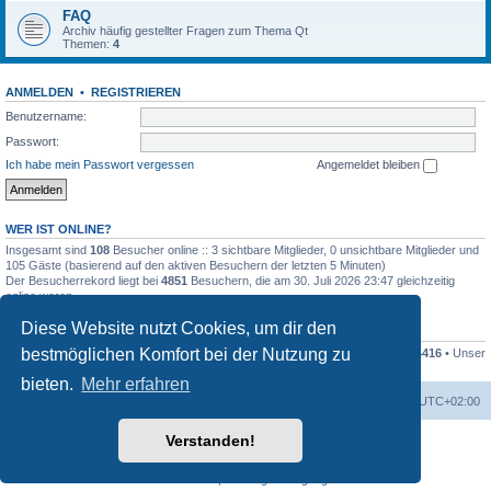
FAQ
Archiv häufig gestellter Fragen zum Thema Qt
Themen:
4
ANMELDEN
•
REGISTRIEREN
Benutzername:
Passwort:
Ich habe mein Passwort vergessen
Angemeldet bleiben
WER IST ONLINE?
Insgesamt sind
108
Besucher online :: 3 sichtbare Mitglieder, 0 unsichtbare Mitglieder und
105 Gäste (basierend auf den aktiven Besuchern der letzten 5 Minuten)
Der Besucherrekord liegt bei
4851
Besuchern, die am 30. Juli 2026 23:47 gleichzeitig
online waren.
Diese Website nutzt Cookies, um dir den
STATISTIK
bestmöglichen Komfort bei der Nutzung zu
Beiträge insgesamt
79994
• Themen insgesamt
16682
• Mitglieder insgesamt
4416
• Unser
neuestes Mitglied:
Dieter Dorsch
bieten.
Mehr erfahren
Foren-Übersicht
Alle Zeiten sind
UTC+02:00
Verstanden!
Powered by
phpBB
® Forum Software © phpBB Limited
Deutsche Übersetzung durch
phpBB.de
Datenschutz
|
Nutzungsbedingungen