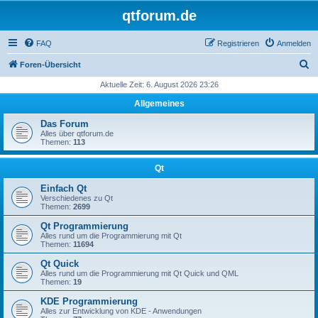
qtforum.de
FAQ
Registrieren
Anmelden
S
Foren-Übersicht
u
Aktuelle Zeit: 6. August 2026 23:26
c
Allgemeines
h
Das Forum
e
Alles über qtforum.de
Themen:
113
Qt
Einfach Qt
Verschiedenes zu Qt
Themen:
2699
Qt Programmierung
Alles rund um die Programmierung mit Qt
Themen:
11694
Qt Quick
Alles rund um die Programmierung mit Qt Quick und QML
Themen:
19
KDE Programmierung
Alles zur Entwicklung von KDE - Anwendungen