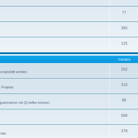
77
385
125
THEMEN
202
vorgestellt werden.
315
 Projekte
96
ogrammieren mit Qt helfen können.
568
378
hier.