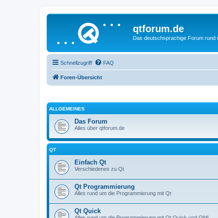
qtforum.de
Das deutschsprachige Forum rund
Schnellzugriff
FAQ
Foren-Übersicht
ALLGEMEINES
Das Forum
Alles über qtforum.de
QT
Einfach Qt
Verschiedenes zu Qt
Qt Programmierung
Alles rund um die Programmierung mit Qt
Qt Quick
Alles rund um die Programmierung mit Qt Quick und QML