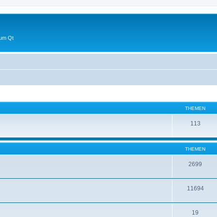
 um Qt
THEMEN
113
THEMEN
2699
11694
19