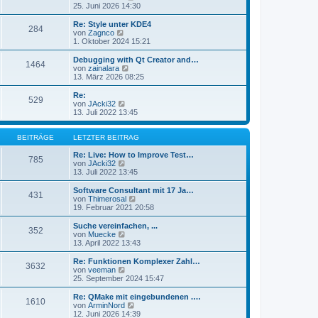
e
t
e
25. Juni 2026 14:30
i
e
u
t
r
e
Re: Style unter KDE4
r
284
B
s
N
von
Zagnco
a
e
t
e
1. Oktober 2024 15:21
g
i
e
u
t
r
e
Debugging with Qt Creator and…
r
1464
B
s
N
von
zainalara
a
e
t
e
13. März 2026 08:25
g
i
e
u
t
r
e
Re:
r
529
B
s
N
von
JAcki32
a
e
t
e
13. Juli 2022 13:45
g
i
e
u
t
r
e
r
B
s
BEITRÄGE
LETZTER BEITRAG
a
e
t
g
i
e
Re: Live: How to Improve Test…
785
t
r
N
von
JAcki32
r
B
e
13. Juli 2022 13:45
a
e
u
g
i
e
Software Consultant mit 17 Ja…
431
t
s
N
von
Thimerosal
r
t
e
19. Februar 2021 20:58
a
e
u
g
r
e
Suche vereinfachen, ...
352
B
s
N
von
Muecke
e
t
e
13. April 2022 13:43
i
e
u
t
r
e
Re: Funktionen Komplexer Zahl…
r
3632
B
s
N
von
veeman
a
e
t
e
25. September 2024 15:47
g
i
e
u
t
r
e
Re: QMake mit eingebundenen .…
r
1610
B
s
N
von
ArminNord
a
e
t
e
12. Juni 2026 14:39
g